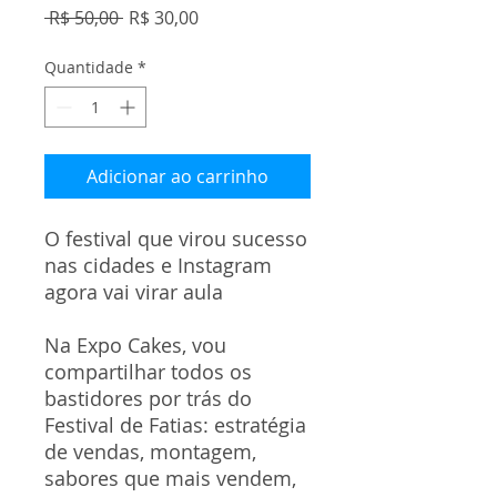
Preço
Preço
 R$ 50,00 
R$ 30,00
normal
promocional
Quantidade
*
Adicionar ao carrinho
O festival que virou sucesso
nas cidades e Instagram
agora vai virar aula
Na Expo Cakes, vou
compartilhar todos os
bastidores por trás do
Festival de Fatias: estratégia
de vendas, montagem,
sabores que mais vendem,