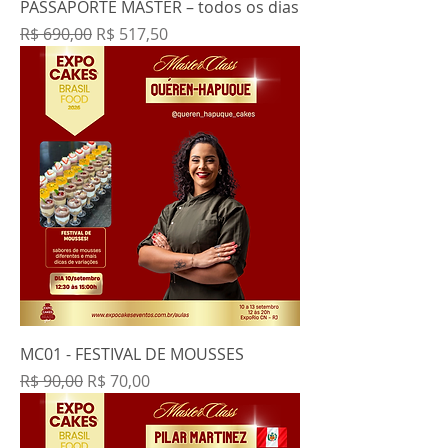
PASSAPORTE MASTER – todos os dias
Preço normal
Preço promocional
R$ 690,00
R$ 517,50
MC01 - FESTIVAL DE MOUSSES
Preço normal
Preço promocional
R$ 90,00
R$ 70,00