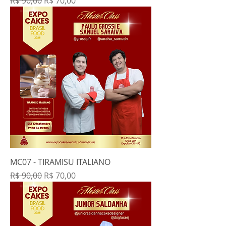
Preço normal
Preço promocional
R$ 90,00
R$ 70,00
MC07 - TIRAMISU ITALIANO
Preço normal
Preço promocional
R$ 90,00
R$ 70,00