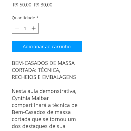
Preço
Preço
 R$ 50,00 
R$ 30,00
normal
promocional
Quantidade
*
Adicionar ao carrinho
BEM-CASADOS DE MASSA
CORTADA: TÉCNICA,
RECHEIOS E EMBALAGENS
Nesta aula demonstrativa,
Cynthia Malbar
compartilhará a técnica de
Bem-Casados de massa
cortada que se tornou um
dos destaques de sua