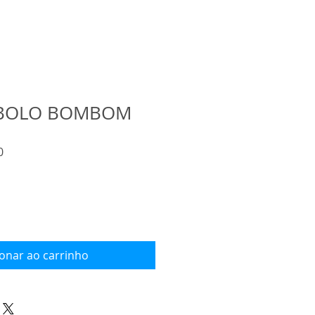
- BOLO BOMBOM
Preço
0
promocional
ionar ao carrinho