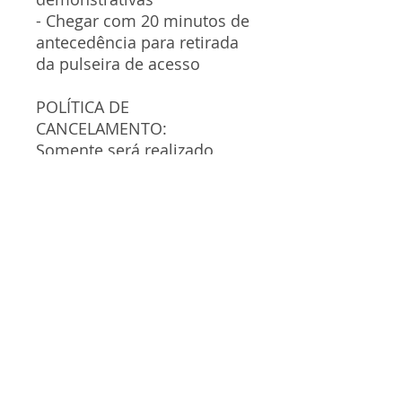
- Chegar com 20 minutos de
antecedência para retirada
da pulseira de acesso
POLÍTICA DE
CANCELAMENTO:
Somente será realizado
cancelamento da compra
em até 7 (sete dias) do
pagamento. O valor será
reembolsado integralmente.
Para cancelar sua compra,
deverá solicitar, dentro do
prazo acima especificado,
através do canal de
atendimento no WhatsApp
+55 21 99474-8045, sendo o