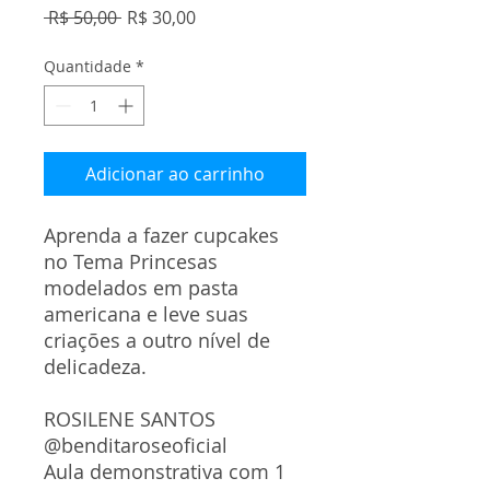
Preço
Preço
 R$ 50,00 
R$ 30,00
normal
promocional
Quantidade
*
Adicionar ao carrinho
Aprenda a fazer cupcakes
no Tema Princesas
modelados em pasta
americana e leve suas
criações a outro nível de
delicadeza.
ROSILENE SANTOS
@benditaroseoficial
Aula demonstrativa com 1